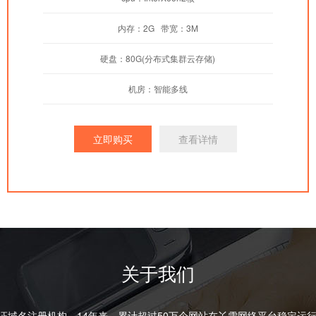
内存：2G 带宽：3M
硬盘：80G(分布式集群云存储)
机房：智能多线
立即购买
查看详情
关于我们
认证域名注册机构，14年来，累计超过50万个网站在丫雪网络平台稳定运行