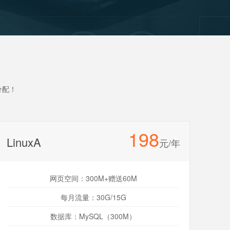
分配！
198
LinuxA
元/年
网页空间：300M+赠送60M
每月流量：30G/15G
数据库：MySQL（300M）