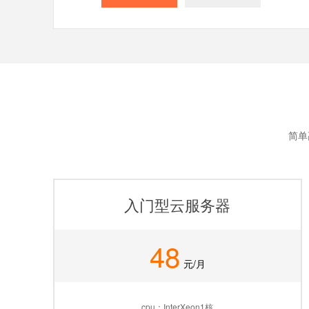
简单
入门型云服务器
48
元/月
cpu：InterXeon1核