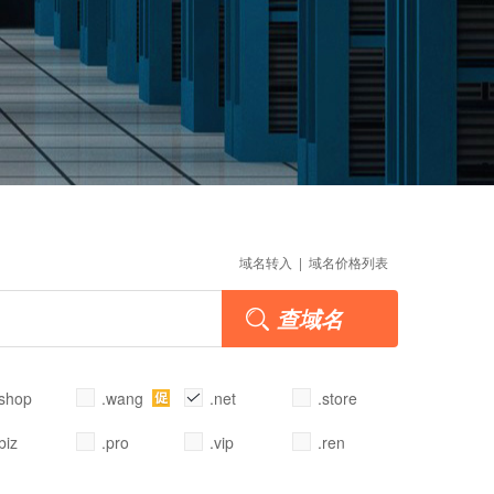
域名转入
|
域名价格列表
.shop
.wang
.net
.store
biz
.pro
.vip
.ren