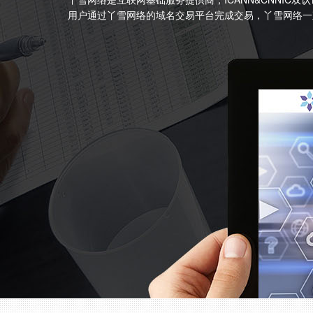
用户通过丫雪网络的域名交易平台完成交易，丫雪网络一