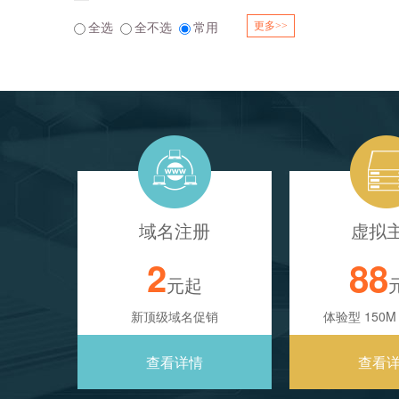
全选
全不选
常用
更多>>
域名注册
虚拟
2
88
元起
新顶级域名促销
体验型 150
查看详情
查看