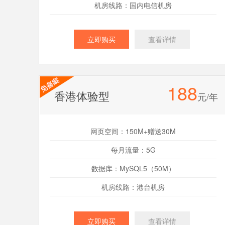
机房线路：国内电信机房
立即购买
查看详情
188
香港体验型
元/年
网页空间：150M+赠送30M
每月流量：5G
数据库：MySQL5（50M）
机房线路：港台机房
立即购买
查看详情